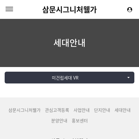
삼문시그니처웰가
세대안내
미건립세대 VR
삼문시그니처웰가
관심고객등록
사업안내
단지안내
세대안내
분양안내
홍보센터