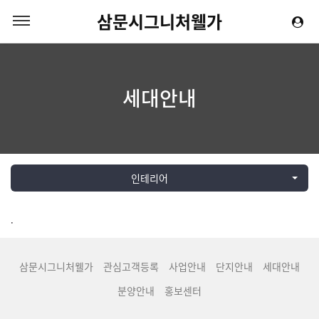
삼문시그니처웰가
세대안내
인테리어
.
삼문시그니처웰가
관심고객등록
사업안내
단지안내
세대안내
분양안내
홍보센터